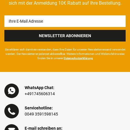
sich mit der Anmeldung 10€ Rabatt auf Ihre Bestellung.
Newsletter
Honig
NEWSLETTER ABONNIEREN
Sie erklären sich damit ein­ver­standen, dass Ihre Da­ten für unseren News­letter­versand ver­wen­det
werden. Der News­letter ist jeder­zeit ab­bestel­lbar. Weitere Infor­mationen und Wider­rufshin­weise
finden Sie in unserer
Daten­schutz­erklärung
WhatsApp Chat:
+491745606314
Servicehotline:
0049 3591598145
E-mail schreiben an: