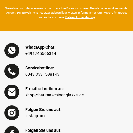
Sie erklären sich damit ein­ver­standen, dass Ihre Da­ten für unseren News­letter­versand ver­wen­det
werden. Der News­letter ist jeder­zeit ab­bestel­lbar. Weitere Infor­mationen und Wider­rufshin­weise
finden Sie in unserer
Daten­schutz­erklärung
WhatsApp Chat:
+491745606314
Servicehotline:
0049 3591598145
E-mail schreiben an:
shop@baumaschinenglas24.de
Folgen Sie uns auf:
Instagram
Folgen Sie uns auf: