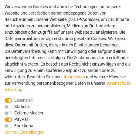
Rechtliches
Wir verwenden Cookies und ähnliche Technologien auf unserer
Impressum
Website und verarbeiten personenbezogene Daten von
AGB
Besucher:innen unserer Webseite (z.B. IP-Adresse), um z.B. Inhalte
Widerrufsrecht
und Anzeigen zu personalisieren, Medien von Drittanbietern
Datenschutz
einzubinden oder Zugriffe auf unsere Website zu analysieren. Die
Vertrag widerrufen
Datenverarbeitung erfolgt erst durch gesetzte Cookies. Wir teilen
diese Daten mit Dritten, die wir in den Einstellungen benennen.
Die Datenverarbeitung kann mit Einwilligung oder aufgrund eines
Mein Konto
berechtigten Interesses erfolgen. Die Zustimmung kann erteilt oder
abgelehnt werden. Es besteht das Recht, nicht einzuwilligen und die
Anmelden
Einwilligung zu einem späteren Zeitpunkt zu ändern oder zu
Registrieren
widerrufen. Beachten Sie unser
Impressum
und weitere Hinweise
zur Verwendung personenbezogener Daten in unserer
Daten­schutz­
erklärung
.
Bezahlung und Versand
Essenziell
Statistik
Wir bieten Ihnen viele Möglichkeiten einer sicheren Bezahlung.
Externe Medien
PayPal
Funktional
Weitere Einstellungen